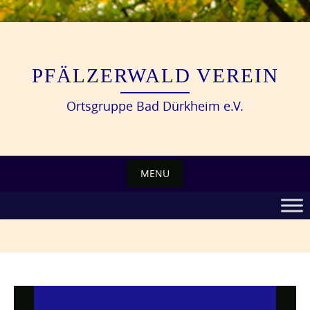
Skip
to
content
PFÄLZERWALD VEREIN
Ortsgruppe Bad Dürkheim e.V.
MENU