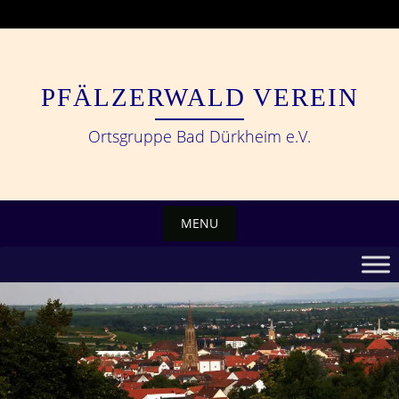
Skip
to
content
PFÄLZERWALD VEREIN
Ortsgruppe Bad Dürkheim e.V.
MENU