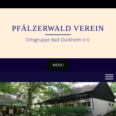
Skip
to
content
PFÄLZERWALD VEREIN
Ortsgruppe Bad Dürkheim e.V.
MENU