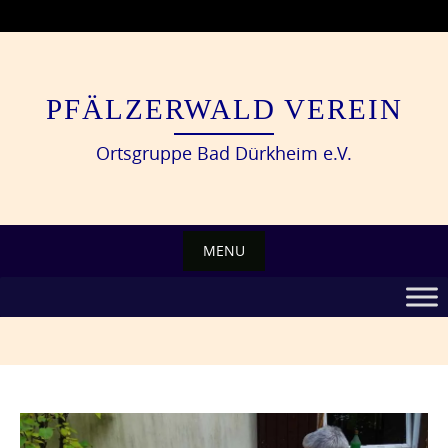
Skip
to
content
PFÄLZERWALD VEREIN
Ortsgruppe Bad Dürkheim e.V.
MENU