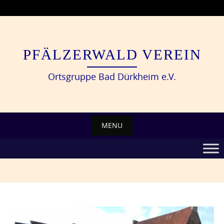
Skip
to
content
PFÄLZERWALD VEREIN
Ortsgruppe Bad Dürkheim e.V.
MENU